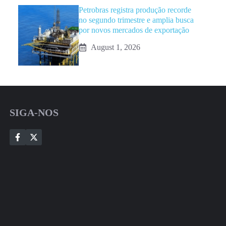
Petrobras registra produção recorde
no segundo trimestre e amplia busca
por novos mercados de exportação
August 1, 2026
SIGA-NOS