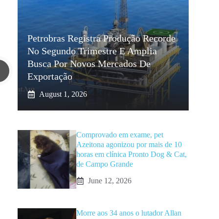
Petrobras Registra Produção Recorde
No Segundo Trimestre E Amplia
Busca Por Novos Mercados De
Exportação
August 1, 2026
Comprovado em exame, pet
Azeitona agonizou por mais de 10
horas em clínica Pronto Dog & Cat,
de Campo Grande
June 12, 2026
Morre aos 34 anos o lutador Allan