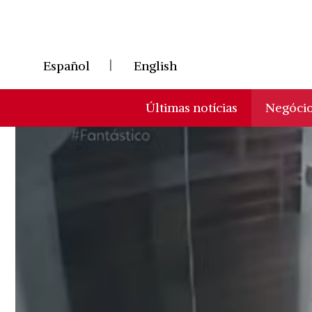
Skip
to
content
Español
English
Últimas notícias
Negóci