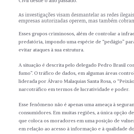
Civil desde o ano passado.
As investigações visam desmantelar as redes ilega
empresas autorizadas operem, mas também cobram t
Esses grupos criminosos, além de controlar a infra
predatória, impondo uma espécie de “pedágio” para
evitar ataques à sua estrutura.
A situação é descrita pelo delegado Pedro Brasil 
fumo”. O tráfico de dados, em algumas áreas cont
liderada por Álvaro Malaquias Santa Rosa, o “Peix
narcotráfico em termos de lucratividade e poder.
Esse fenômeno não é apenas uma ameaça à seguranç
consumidores. Em muitas regiões, a única opção de i
que coloca os moradores em uma posição de vulne
em relação ao acesso à informação e à qualidade do