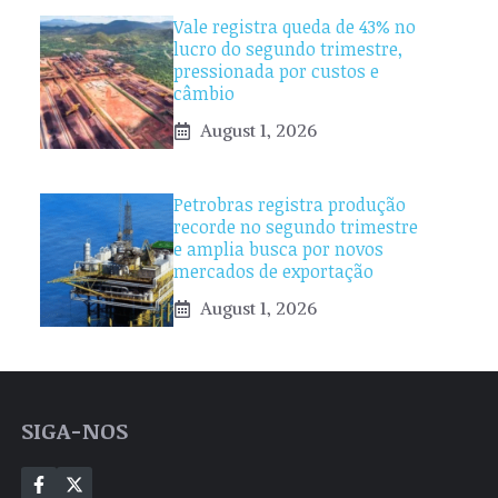
Vale registra queda de 43% no
lucro do segundo trimestre,
pressionada por custos e
câmbio
August 1, 2026
Petrobras registra produção
recorde no segundo trimestre
e amplia busca por novos
mercados de exportação
August 1, 2026
SIGA-NOS