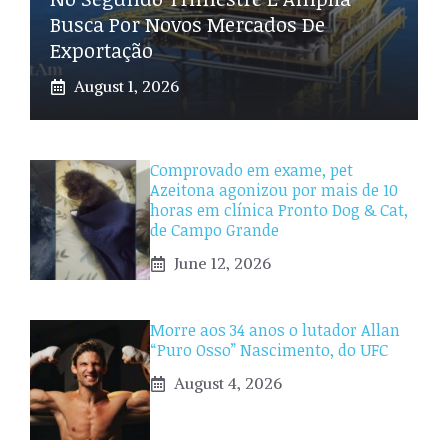
Busca Por Novos Mercados De
Exportação
August 1, 2026
Comprovado em exame, pet
Azeitona agonizou por mais de 10
horas em clínica Pronto Dog & Cat,
de Campo Grande
June 12, 2026
Morre aos 34 anos o lutador Allan
“Puro Osso” Nascimento, do UFC
August 4, 2026