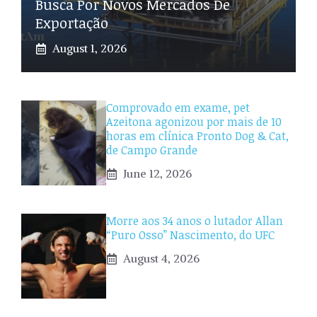
Busca Por Novos Mercados De
Exportação
August 1, 2026
Comprovado em exame, pet
Azeitona agonizou por mais de 10
horas em clínica Pronto Dog & Cat,
de Campo Grande
June 12, 2026
Morre aos 34 anos o lutador Allan
“Puro Osso” Nascimento, do UFC
August 4, 2026