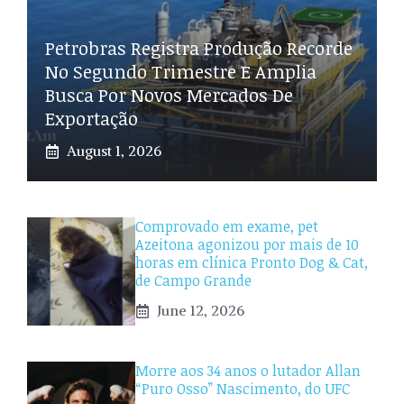
Petrobras Registra Produção Recorde
No Segundo Trimestre E Amplia
Busca Por Novos Mercados De
Exportação
August 1, 2026
Comprovado em exame, pet
Azeitona agonizou por mais de 10
horas em clínica Pronto Dog & Cat,
de Campo Grande
June 12, 2026
Morre aos 34 anos o lutador Allan
“Puro Osso” Nascimento, do UFC