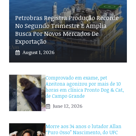
Petrobras Registra Produção Recorde
No Segundo Trimestre E Amplia
Busca Por Novos Mercados De
Exportação
August 1, 2026
Comprovado em exame, pet
Azeitona agonizou por mais de 10
horas em clínica Pronto Dog & Cat,
de Campo Grande
June 12, 2026
Morre aos 34 anos o lutador Allan
“Puro Osso” Nascimento, do UFC