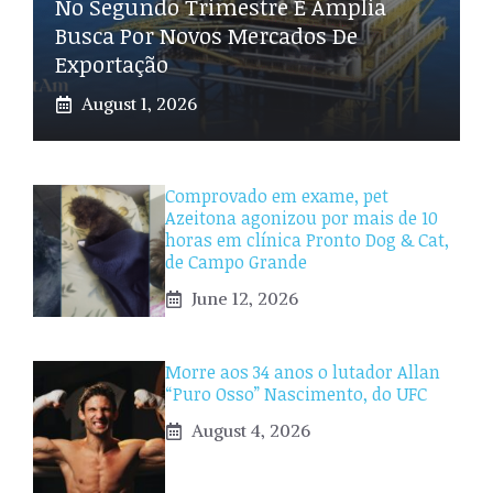
No Segundo Trimestre E Amplia
Busca Por Novos Mercados De
Exportação
August 1, 2026
Comprovado em exame, pet
Azeitona agonizou por mais de 10
horas em clínica Pronto Dog & Cat,
de Campo Grande
June 12, 2026
Morre aos 34 anos o lutador Allan
“Puro Osso” Nascimento, do UFC
August 4, 2026