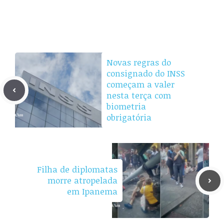
Novas regras do
consignado do INSS
começam a valer
nesta terça com
biometria
obrigatória
Filha de diplomatas
morre atropelada
em Ipanema