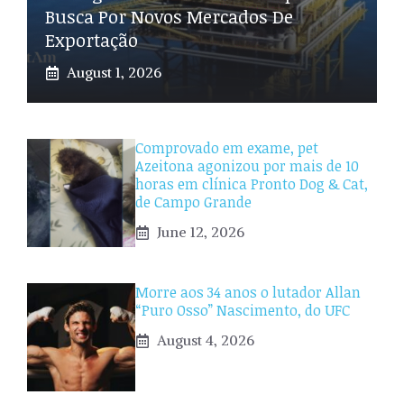
Busca Por Novos Mercados De
Exportação
August 1, 2026
Comprovado em exame, pet
Azeitona agonizou por mais de 10
horas em clínica Pronto Dog & Cat,
de Campo Grande
June 12, 2026
Morre aos 34 anos o lutador Allan
“Puro Osso” Nascimento, do UFC
August 4, 2026