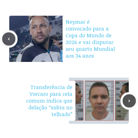
Neymar é
convocado para a
Copa do Mundo de
2026 e vai disputar
seu quarto Mundial
aos 34 anos
Transferência de
Vorcaro para cela
comum indica que
delação “subiu no
telhado”