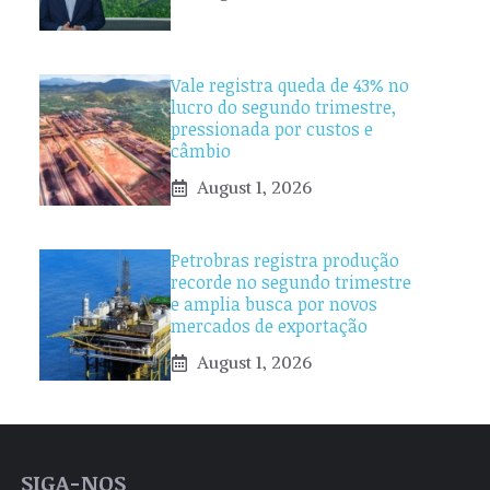
Vale registra queda de 43% no
lucro do segundo trimestre,
pressionada por custos e
câmbio
August 1, 2026
Petrobras registra produção
recorde no segundo trimestre
e amplia busca por novos
mercados de exportação
August 1, 2026
SIGA-NOS