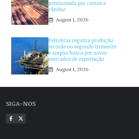
pressionada por custos e
câmbio
August 1, 2026
Petrobras registra produção
recorde no segundo trimestre
e amplia busca por novos
mercados de exportação
August 1, 2026
SIGA-NOS