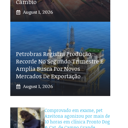
Câmbio
August 1, 2026
Petrobras Registra Produção
Recorde No Segundo Trimestre E
Amplia Busca Por Novos
Mercados De Exportação
August 1, 2026
Comprovado em exame, pet
Azeitona agonizou por mais de
10 horas em clínica Pronto Dog
& Cat, de Campo Grande