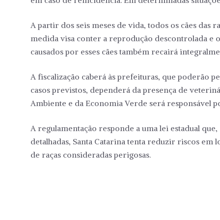
em caso de reincidência. Em determinadas situações
A partir dos seis meses de vida, todos os cães das 
medida visa conter a reprodução descontrolada e os
causados por esses cães também recairá integralmen
A fiscalização caberá às prefeituras, que poderão pe
casos previstos, dependerá da presença de veterinár
Ambiente e da Economia Verde será responsável po
A regulamentação responde a uma lei estadual que, a
detalhadas, Santa Catarina tenta reduzir riscos em 
de raças consideradas perigosas.