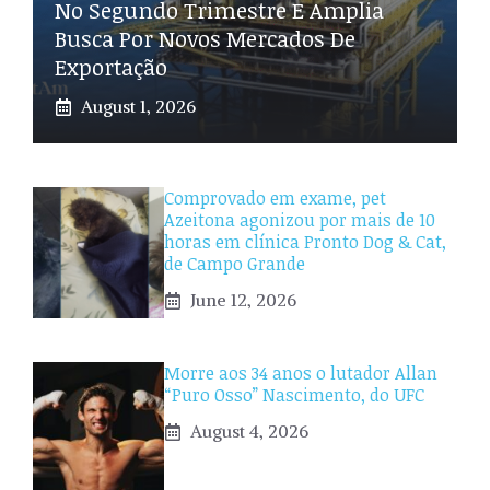
No Segundo Trimestre E Amplia
Busca Por Novos Mercados De
Exportação
August 1, 2026
Comprovado em exame, pet
Azeitona agonizou por mais de 10
horas em clínica Pronto Dog & Cat,
de Campo Grande
June 12, 2026
Morre aos 34 anos o lutador Allan
“Puro Osso” Nascimento, do UFC
August 4, 2026