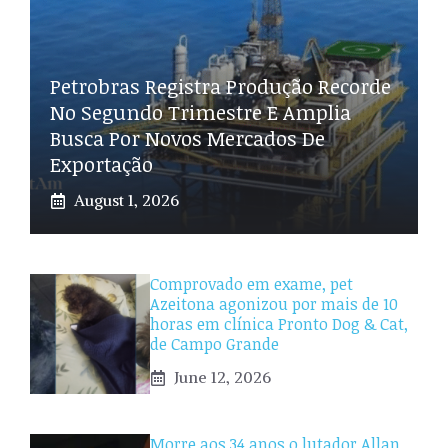
Petrobras Registra Produção Recorde
No Segundo Trimestre E Amplia
Busca Por Novos Mercados De
Exportação
August 1, 2026
Comprovado em exame, pet
Azeitona agonizou por mais de 10
horas em clínica Pronto Dog & Cat,
de Campo Grande
June 12, 2026
Morre aos 34 anos o lutador Allan