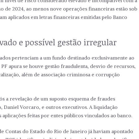
m nível de risco considerado elevado e incompatível com a
ho de 2024, ao menos nove operações financeiras estão sob
ram aplicados em letras financeiras emitidas pelo Banco
vado e possível gestão irregular
cados pertenciam a um fundo destinado exclusivamente ao
 PF apura se houve gestão fraudulenta, desvio de recursos,
calização, além de associação criminosa e corrupção
pós a revelação de um suposto esquema de fraudes
, Daniel Vorcaro, e outros executivos. A liquidação
aplicações feitas por entes públicos vinculados ao banco.
de Contas do Estado do Rio de Janeiro já haviam apontado