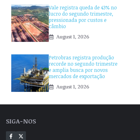
Vale registra queda de 43% no
lucro do segundo trimestre,
pressionada por custos e
câmbio
August 1, 2026
Petrobras registra produção
recorde no segundo trimestre
e amplia busca por novos
mercados de exportação
August 1, 2026
SIGA-NOS