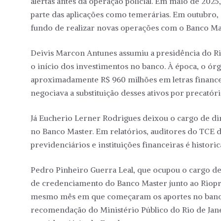
alertas antes da operação policial. Em maio de 2025,
parte das aplicações como temerárias. Em outubro, 
fundo de realizar novas operações com o Banco Ma
Deivis Marcon Antunes assumiu a presidência do R
o início dos investimentos no banco. À época, o ór
aproximadamente R$ 960 milhões em letras finance
negociava a substituição desses ativos por precatóri
Já Eucherio Lerner Rodrigues deixou o cargo de dir
no Banco Master. Em relatórios, auditores do TCE 
previdenciários e instituições financeiras é historica
Pedro Pinheiro Guerra Leal, que ocupou o cargo de 
de credenciamento do Banco Master junto ao Riopr
mesmo mês em que começaram os aportes no banco
recomendação do Ministério Público do Rio de Jane