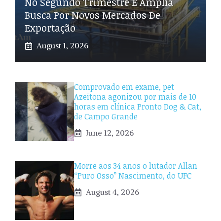
No Segundo Trimestre E Amplia
Busca Por Novos Mercados De
Exportação
August 1, 2026
Comprovado em exame, pet
Azeitona agonizou por mais de 10
horas em clínica Pronto Dog & Cat,
de Campo Grande
June 12, 2026
Morre aos 34 anos o lutador Allan
“Puro Osso” Nascimento, do UFC
August 4, 2026