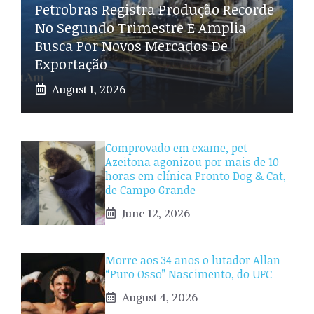
Petrobras Registra Produção Recorde
No Segundo Trimestre E Amplia
Busca Por Novos Mercados De
Exportação
August 1, 2026
Comprovado em exame, pet
Azeitona agonizou por mais de 10
horas em clínica Pronto Dog & Cat,
de Campo Grande
June 12, 2026
Morre aos 34 anos o lutador Allan
“Puro Osso” Nascimento, do UFC
August 4, 2026