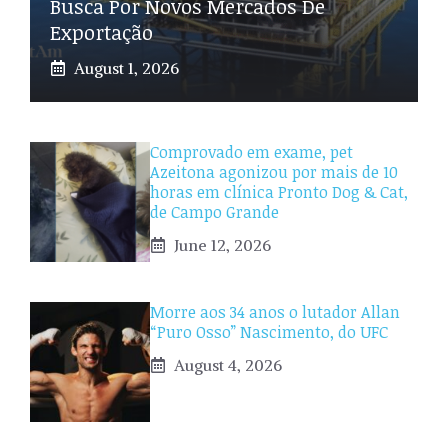
Busca Por Novos Mercados De
Exportação
August 1, 2026
Comprovado em exame, pet
Azeitona agonizou por mais de 10
horas em clínica Pronto Dog & Cat,
de Campo Grande
June 12, 2026
Morre aos 34 anos o lutador Allan
“Puro Osso” Nascimento, do UFC
August 4, 2026