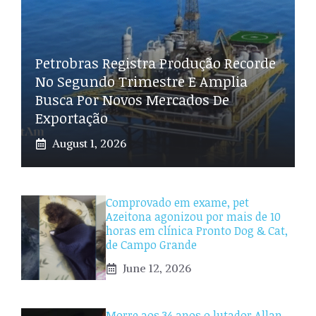
Petrobras Registra Produção Recorde
No Segundo Trimestre E Amplia
Busca Por Novos Mercados De
Exportação
August 1, 2026
Comprovado em exame, pet
Azeitona agonizou por mais de 10
horas em clínica Pronto Dog & Cat,
de Campo Grande
June 12, 2026
Morre aos 34 anos o lutador Allan