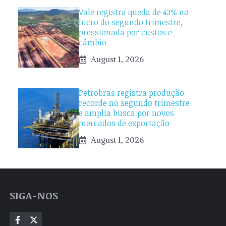
Vale registra queda de 43% no
lucro do segundo trimestre,
pressionada por custos e
câmbio
August 1, 2026
Petrobras registra produção
recorde no segundo trimestre
e amplia busca por novos
mercados de exportação
August 1, 2026
SIGA-NOS