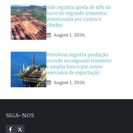
Vale registra queda de 43% no
lucro do segundo trimestre,
pressionada por custos e
câmbio
August 1, 2026
Petrobras registra produção
recorde no segundo trimestre
e amplia busca por novos
mercados de exportação
August 1, 2026
SIGA-NOS