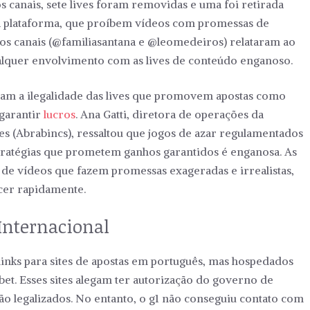
s canais, sete lives foram removidas e uma foi retirada
da plataforma, que proíbem vídeos com promessas de
os canais (@familiasantana e @leomedeiros) relataram ao
alquer envolvimento com as lives de conteúdo enganoso.
ntam a ilegalidade das lives que promovem apostas como
 garantir
lucros
. Ana Gatti, diretora de operações da
es (Abrabincs), ressaltou que jogos de azar regulamentados
stratégias que prometem ganhos garantidos é enganosa. As
o de vídeos que fazem promessas exageradas e irrealistas,
cer rapidamente.
Internacional
inks para sites de apostas em português, mas hospedados
et. Esses sites alegam ter autorização do governo de
ão legalizados. No entanto, o g1 não conseguiu contato com