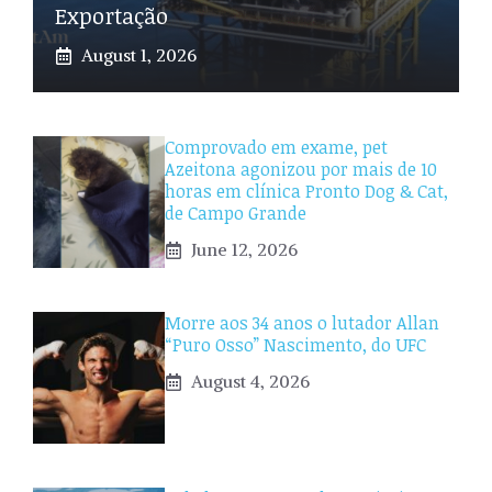
Exportação
August 1, 2026
Comprovado em exame, pet
Azeitona agonizou por mais de 10
horas em clínica Pronto Dog & Cat,
de Campo Grande
June 12, 2026
Morre aos 34 anos o lutador Allan
“Puro Osso” Nascimento, do UFC
August 4, 2026