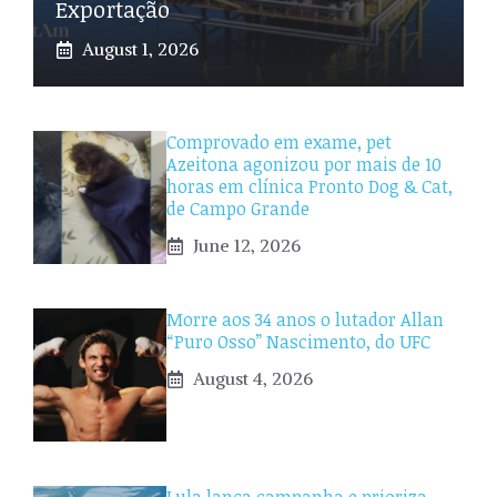
Exportação
August 1, 2026
Comprovado em exame, pet
Azeitona agonizou por mais de 10
horas em clínica Pronto Dog & Cat,
de Campo Grande
June 12, 2026
Morre aos 34 anos o lutador Allan
“Puro Osso” Nascimento, do UFC
August 4, 2026