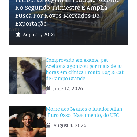
No Segundo Trimestre E Amplia
Busca Por Novos Mercados De
Exportação
August 1, 2026
Comprovado em exame, pet
Azeitona agonizou por mais de 10
horas em clínica Pronto Dog & Cat,
de Campo Grande
June 12, 2026
Morre aos 34 anos o lutador Allan
“Puro Osso” Nascimento, do UFC
August 4, 2026