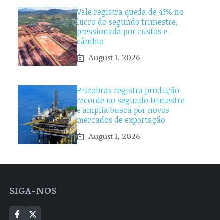
Vale registra queda de 43% no
lucro do segundo trimestre,
pressionada por custos e
câmbio
August 1, 2026
Petrobras registra produção
recorde no segundo trimestre
e amplia busca por novos
mercados de exportação
August 1, 2026
SIGA-NOS