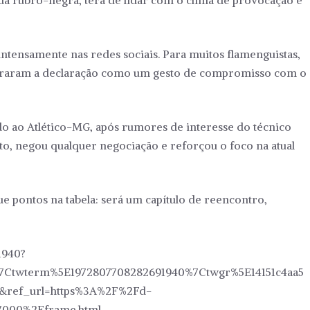
cida rubro-negra, terá de lidar com o clima de provocação e
ntensamente nas redes sociais. Para muitos flamenguistas,
lebraram a declaração como um gesto de compromisso com o
do ao Atlético-MG, após rumores de interesse do técnico
nto, negou qualquer negociação e reforçou o foco na atual
 pontos na tabela: será um capítulo de reencontro,
1940?
Ctwterm%5E1972807708282691940%7Ctwgr%5E14151c4aa5
&ref_url=https%3A%2F%2Fd-
27000%2Fframe.html