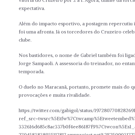
vitória do Cruzeiro por 2 a 1. Agora, diante da tor
expectativa.
Além do impacto esportivo, a postagem repercutiu i
foi uma afronta. Já os torcedores do Cruzeiro ce
clube.
Nos bastidores, o nome de Gabriel também foi liga
Jorge Sampaoli. A assessoria do treinador, no enta
temporada.
O duelo no Maracanã, portanto, promete mais do que
provocações e muita rivalidade.
https://twitter.com/gabigol/status/197280770828269
ref_src=twsrc%5Etfw%7Ctwcamp%5Etweetembed%7
332616d685c8ac337b0f4ee86187f9%7Ctwcon%5Es1_
2704583838935117817.ampproject.net%2F25090317