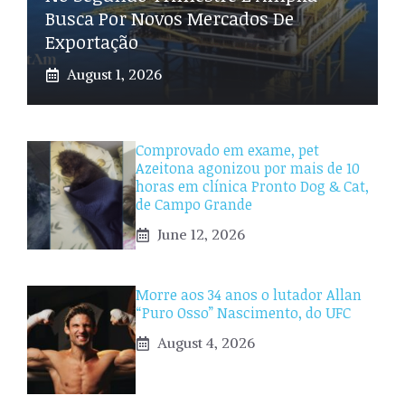
Busca Por Novos Mercados De
Exportação
August 1, 2026
Comprovado em exame, pet
Azeitona agonizou por mais de 10
horas em clínica Pronto Dog & Cat,
de Campo Grande
June 12, 2026
Morre aos 34 anos o lutador Allan
“Puro Osso” Nascimento, do UFC
August 4, 2026