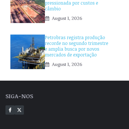
pressionada por custos e
câmbio
August 1, 2026
Petrobras registra produção
recorde no segundo trimestre
e amplia busca por novos
mercados de exportação
August 1, 2026
SIGA-NOS