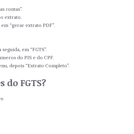
s contas”.
o extrato.
em “gerar extrato PDF”.
 seguida, em “FGTS”.
números do PIS e do CPF.
enu, depois “Extrato Completo”.
s do FGTS?
s: