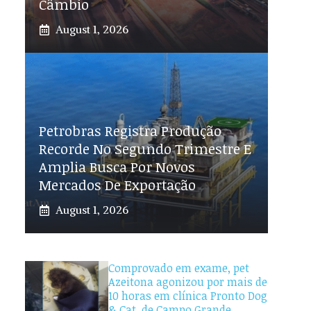
Câmbio
August 1, 2026
Petrobras Registra Produção
Recorde No Segundo Trimestre E
Amplia Busca Por Novos
Mercados De Exportação
August 1, 2026
Comprovado em exame, pet
Azeitona agonizou por mais de
10 horas em clínica Pronto Dog
& Cat, de Campo Grande