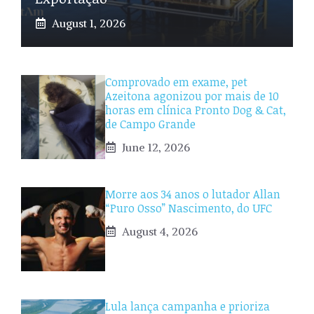
August 1, 2026
Comprovado em exame, pet
Azeitona agonizou por mais de 10
horas em clínica Pronto Dog & Cat,
de Campo Grande
June 12, 2026
Morre aos 34 anos o lutador Allan
“Puro Osso” Nascimento, do UFC
August 4, 2026
Lula lança campanha e prioriza