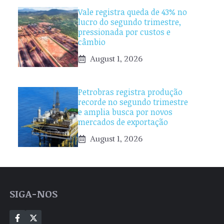
Vale registra queda de 43% no
lucro do segundo trimestre,
pressionada por custos e
câmbio
August 1, 2026
Petrobras registra produção
recorde no segundo trimestre
e amplia busca por novos
mercados de exportação
August 1, 2026
SIGA-NOS