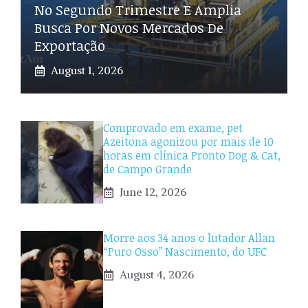
No Segundo Trimestre E Amplia
Busca Por Novos Mercados De
Exportação
August 1, 2026
Comprovado em exame, pet
Azeitona agonizou por mais de 10
horas em clínica Pronto Dog & Cat,
de Campo Grande
June 12, 2026
Morre aos 34 anos o lutador Allan
“Puro Osso” Nascimento, do UFC
August 4, 2026