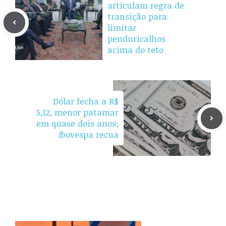
articulam regra de
transição para
limitar
penduricalhos
acima do teto
Dólar fecha a R$
5,12, menor patamar
em quase dois anos;
Ibovespa recua