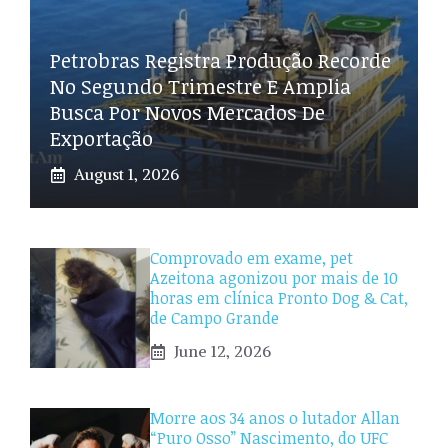
Petrobras Registra Produção Recorde
No Segundo Trimestre E Amplia
Busca Por Novos Mercados De
Exportação
August 1, 2026
Comprovado em exame, pet
Azeitona agonizou por mais de 10
horas em clínica Pronto Dog & Cat,
de Campo Grande
June 12, 2026
Morre aos 34 anos o lutador Allan
“Puro Osso” Nascimento, do UFC