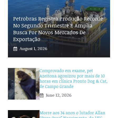
Petrobras Registra Produção Recorde
No Segundo Trimestre E Amplia
Busca Por Novos Mercados De
Exportação
August 1, 2026
Comprovado em exame, pet
Azeitona agonizou por mais de 10
horas em clínica Pronto Dog & Cat,
de Campo Grande
June 12, 2026
Morre aos 34 anos o lutador Allan