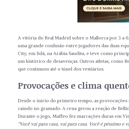
A vitória do Real Madrid sobre o Mallorca por 3 a 
uma grande confusão entre jogadores das duas equi
City, em Jidá, na Arábia Saudita, e teve como princi
um histórico de desavenças. Outros atletas, como 
que continuou até o túnel dos vestiários.
Provocações e clima quent
Desde o início do primeiro tempo, as provocações 
caindo no gramado. A cena gerou a reação de Bellin
Durante o jogo, Maffeo fez marcações duras em Vin
“Você vai para casa, vai para casa. Você é péssimo e va