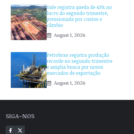
Vale registra queda de 43% no
lucro do segundo trimestre,
pressionada por custos e
câmbio
August 1, 2026
Petrobras registra produção
recorde no segundo trimestre
e amplia busca por novos
mercados de exportação
August 1, 2026
SIGA-NOS