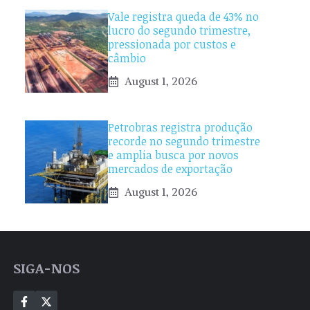
Vale registra queda de 43% no
lucro do segundo trimestre,
pressionada por custos e
câmbio
August 1, 2026
Petrobras registra produção
recorde no segundo trimestre
e amplia busca por novos
mercados de exportação
August 1, 2026
SIGA-NOS