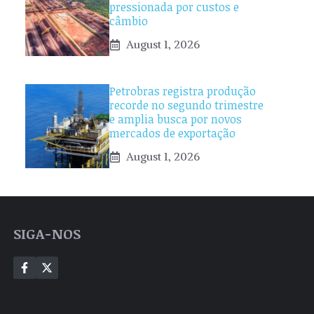
pressionada por custos e
câmbio
August 1, 2026
Petrobras registra produção
recorde no segundo trimestre
e amplia busca por novos
mercados de exportação
August 1, 2026
SIGA-NOS