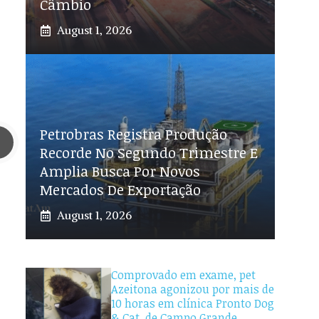
Câmbio
August 1, 2026
Petrobras Registra Produção
Recorde No Segundo Trimestre E
Amplia Busca Por Novos
Mercados De Exportação
August 1, 2026
Comprovado em exame, pet
Azeitona agonizou por mais de
10 horas em clínica Pronto Dog
& Cat, de Campo Grande