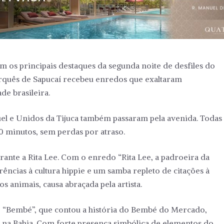
m os principais destaques da segunda noite de desfiles do
arquês de Sapucaí recebeu enredos que exaltaram
de brasileira.
l e Unidos da Tijuca também passaram pela avenida. Todas
 minutos, sem perdas por atraso.
nte a Rita Lee. Com o enredo “Rita Lee, a padroeira da
rências à cultura hippie e um samba repleto de citações à
s animais, causa abraçada pela artista.
do “Bembé”, que contou a história do Bembé do Mercado,
s na Bahia. Com forte presença simbólica de elementos do