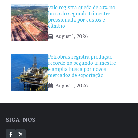
Vale registra queda de 43% no
lucro do segundo trimestre,
pressionada por custos e
câmbio
August 1, 2026
Petrobras registra produção
recorde no segundo trimestre
e amplia busca por novos
mercados de exportação
August 1, 2026
SIGA-NOS