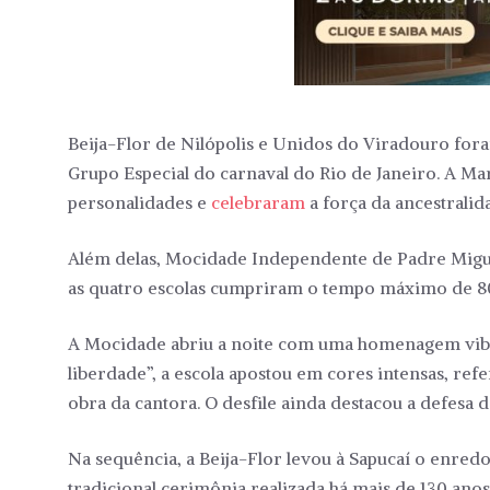
Beija-Flor de Nilópolis e Unidos do Viradouro fora
Grupo Especial do carnaval do Rio de Janeiro. A M
personalidades e
celebraram
a força da ancestralida
Além delas, Mocidade Independente de Padre Migue
as quatro escolas cumpriram o tempo máximo de 80
A Mocidade abriu a noite com uma homenagem vibra
liberdade”, a escola apostou em cores intensas, refe
obra da cantora. O desfile ainda destacou a defesa do
Na sequência, a Beija-Flor levou à Sapucaí o enre
tradicional cerimônia realizada há mais de 130 ano