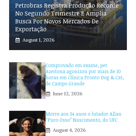
Petrobras Registra Produção Recorde
No Segundo Trimestre E Amplia
Busca Por Novos Mercados De
Exportação
August 1, 2026
Comprovado em exame, pet
Azeitona agonizou por mais de 10
horas em clínica Pronto Dog & Cat,
de Campo Grande
June 12, 2026
Morre aos 34 anos o lutador Allan
“Puro Osso” Nascimento, do UFC
August 4, 2026