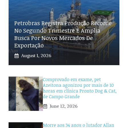
Petrobras Registra Produção Recorde
No Segundo Trimestre E Amplia
Busca Por Novos Mercados De
Exportação
August 1, 2026
Comprovado em exame, pet
Azeitona agonizou por mais de 10
horas em clínica Pronto Dog & Cat,
de Campo Grande
June 12, 2026
Morre aos 34 anos o lutador Allan