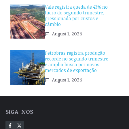
Vale registra queda de 43% no
lucro do segundo trimestre,
pressionada por custos e
câmbio
August 1, 2026
Petrobras registra produção
recorde no segundo trimestre
e amplia busca por novos
mercados de exportação
August 1, 2026
SIGA-NOS