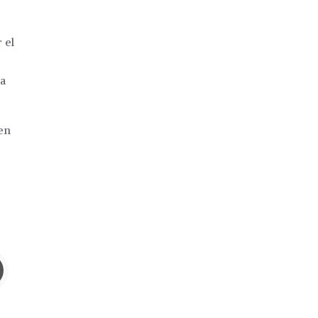
 el
ta
en