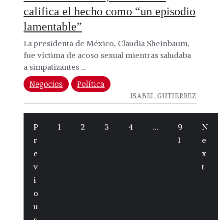
califica el hecho como “un episodio
lamentable”
La presidenta de México, Claudia Sheinbaum,
fue víctima de acoso sexual mientras saludaba
a simpatizantes ...
Negocios
Política
ISABEL GUTIERREZ
P
1
2
3
4
…
9
N
r
1
e
e
x
v
t
i
o
u
s