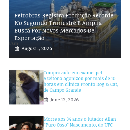
Petrobras Registra Produção Recorde
No Segundo Trimestre E Amplia
Busca Por Novos Mercados De
Exportação
August 1, 2026
Comprovado em exame, pet
Azeitona agonizou por mais de 10
horas em clínica Pronto Dog & Cat,
de Campo Grande
June 12, 2026
Morre aos 34 anos o lutador Allan
“Puro Osso” Nascimento, do UFC