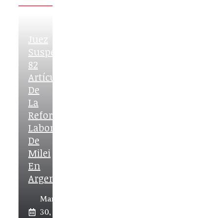
Juez
Suspende
82
Artículos
De
La
Reforma
Laboral
De
Milei
En
Argentina
March
30,