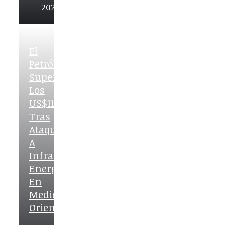
2026
El
Petróleo
Supera
Los
US$115
Tras
Ataques
A
Infraestructura
Energética
En
Medio
Oriente