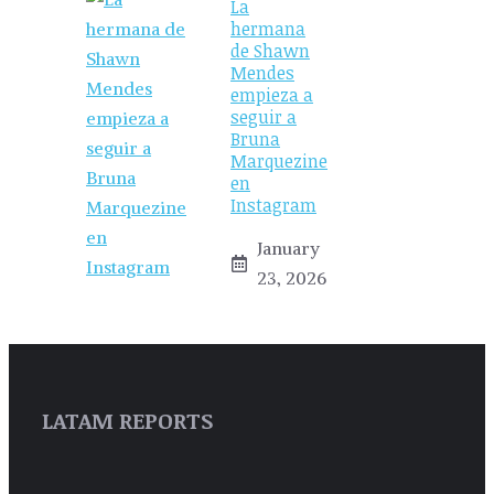
La
hermana
de Shawn
Mendes
empieza a
seguir a
Bruna
Marquezine
en
Instagram
January
23, 2026
LATAM REPORTS