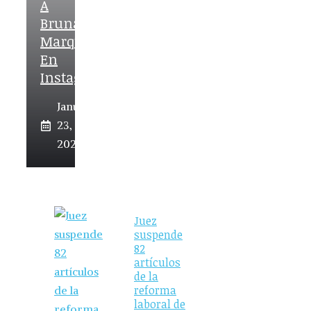
A
Bruna
Marquezine
En
Instagram
January
23,
2026
Juez
suspende
82
artículos
de la
reforma
laboral de