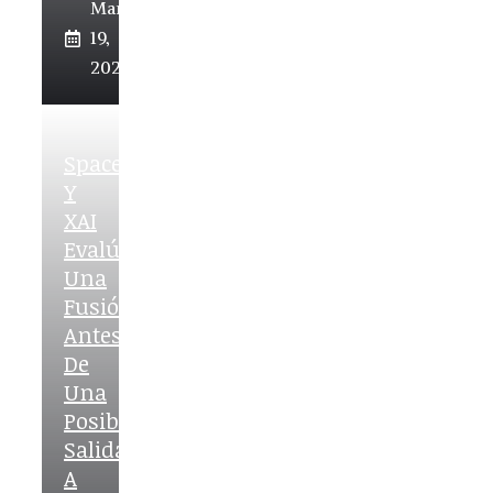
March
19,
2026
SpaceX
Y
XAI
Evalúan
Una
Fusión
Antes
De
Una
Posible
Salida
A