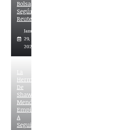
Bolsa,
Según
Reuters
January
29,
2026
La
Hermana
De
Shawn
Mendes
Empieza
A
Seguir