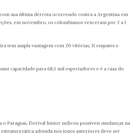
, com sua última derrota ocorrendo contra a Argentina em
leções, em novembro, os colombianos venceram por 2 a 1
leira tem ampla vantagem com 20 vitórias, 11 empates e
ossui capacidade para 68,5 mil espectadores e é a casa do
a o Paraguai, Dorival Júnior indicou possíveis mudanças na
A estrutura tática adotada nos jogos anteriores deve ser