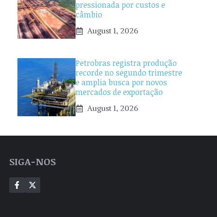
pressionada por custos e
câmbio
August 1, 2026
Petrobras registra produção
recorde no segundo trimestre
e amplia busca por novos
mercados de exportação
August 1, 2026
SIGA-NOS