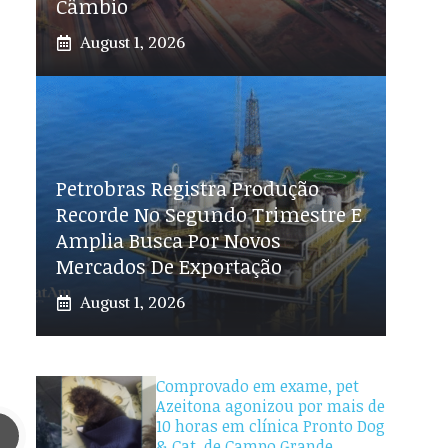
Câmbio
August 1, 2026
Petrobras Registra Produção
Recorde No Segundo Trimestre E
Amplia Busca Por Novos
Mercados De Exportação
August 1, 2026
Comprovado em exame, pet
Azeitona agonizou por mais de
10 horas em clínica Pronto Dog
& Cat, de Campo Grande